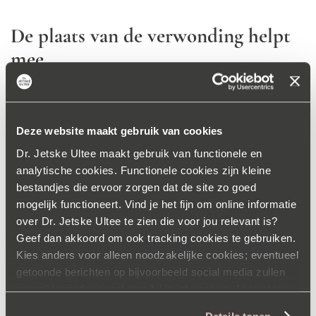
De plaats van de verwonding helpt
mee
De plaats van de verwonding is ten slotte ook bepalend
voor het ‘eindresultaat’. Littekens door verwondingen op
de huid boven gespierde en beweeglijke lichaamsdelen
Deze website maakt gebruik van cookies
kunnen zichtbaarder blijven. Het weefsel heeft hier
Dr. Jetske Ultee maakt gebruik van functionele en
immers meer de neiging uit te rekken. Ook bij complicaties
analytische cookies. Functionele cookies zijn kleine
bestandjes die ervoor zorgen dat de site zo goed
als infecties zal de wondgenezing worden bemoeilijkt,
mogelijk functioneert. Vind je het fijn om online informatie
waardoor de kans op een abnormaal litteken toeneemt.
over Dr. Jetske Ultee te zien die voor jou relevant is?
Geef dan akkoord om ook tracking cookies te gebruiken.
* hyperpigmentatie: een donkere verkleuring in de huid
Kies anders voor alleen noodzakelijke cookies; eventueel
door een teveel aan pigment.
getoonde berichten op bijvoorbeeld social media zullen
** hypopigmentatie: het lichter kleuren van de huid door
mogelijk minder aansluiten bij je interesses. Je kunt je
voorkeuren op elk moment aanpassen via onze
verminderd pigment.