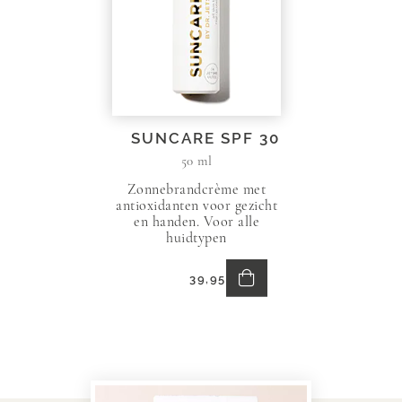
SUNCARE SPF 30
50 ml
Zonnebrandcrème met
antioxidanten voor gezicht
en handen. Voor alle
huidtypen
In
39,95
Winkelmand