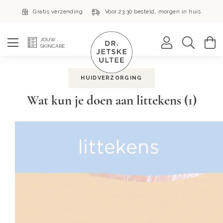
Gratis verzending
Voor 23:30 besteld, morgen in huis
Zoek
W
JOUW
SKINCARE
HUIDVERZORGING
Wat kun je doen aan littekens (1)