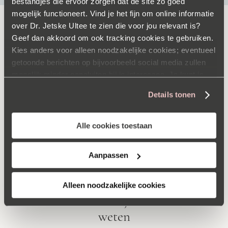
bestandjes die ervoor zorgen dat de site zo goed
mogelijk functioneert. Vind je het fijn om online informatie
over Dr. Jetske Ultee te zien die voor jou relevant is?
Geef dan akkoord om ook tracking cookies te gebruiken.
ADVIES
Kies anders voor alleen noodzakelijke cookies; eventueel
getoonde berichten op bijvoorbeeld social media zullen
mogelijk minder aansluiten bij je interesses. Je kunt je
voorkeuren op elk moment aanpassen via onze
Details tonen
cookieverklaring
.
Alle cookies toestaan
Aanpassen
Alleen noodzakelijke cookies
Rosacea, alles wat je erover moet
weten