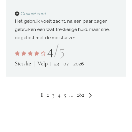
Geverifieerd
Het gebruik voelt zacht, na een paar dagen
gebruiken een wat trekkerige huid, maar snel
opgelost met de moisturizer.
4
/5
Sietske
Velp
23 - 07 - 2026
U
1
Pagina
Pagina
Volgende
Pagina
Pagina
Pagina
Pagina
Pagina
2
3
4
5
...
282
lees
momenteel
pagina