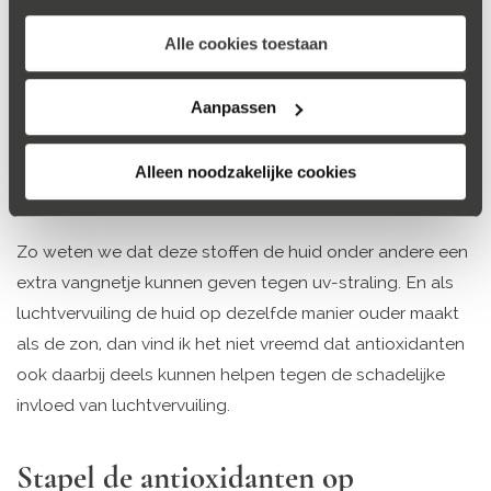
Werkt dat echt?
Alle cookies toestaan
Hoewel dit onderzoek gesponsord is door Henkel en
L’Oréal en je je dus kunt afvragen hoe objectief deze
Aanpassen
studie is, verbaast deze uitkomst me niet. Het is al jaren
bekend dat antioxidanten erg belangrijk zijn om je huid
Alleen noodzakelijke cookies
mooi te houden.
Zo weten we dat deze stoffen de huid onder andere een
extra vangnetje kunnen geven tegen uv-straling. En als
luchtvervuiling de huid op dezelfde manier ouder maakt
als de zon, dan vind ik het niet vreemd dat antioxidanten
ook daarbij deels kunnen helpen tegen de schadelijke
invloed van luchtvervuiling.
Stapel de antioxidanten op