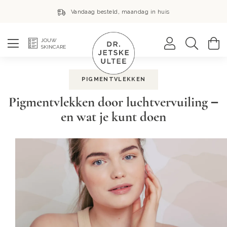
Vandaag besteld, maandag in huis
Zoek
W
JOUW
SKINCARE
PIGMENTVLEKKEN
Pigmentvlekken door luchtvervuiling –
en wat je kunt doen