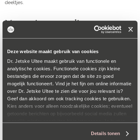
deeltjes.
Maar er is meer nodig
Toch heb je vaak niet genoeg aan de antioxidanten die je
van nature in je huid hebt. Daarom smeerden de
Deze website maakt gebruik van cookies
wetenschappers een crème met antioxidanten (vitamine
Dr. Jetske Ultee maakt gebruik van functionele en
C, E en ferulinezuur) op de huid van de proefpersonen als
analytische cookies. Functionele cookies zijn kleine
extra bescherming. Dit deden ze vóór de blootstelling
bestandjes die ervoor zorgen dat de site zo goed
aan deeltjes uit uitlaatgassen.
mogelijk functioneert. Vind je het fijn om online informatie
over Dr. Jetske Ultee te zien die voor jou relevant is?
De huid werd daardoor minder bruin dan de huid die niet
Geef dan akkoord om ook tracking cookies te gebruiken.
Kies anders voor alleen noodzakelijke cookies; eventueel
‘voorbehandeld’ was met zo’n crème. Antioxidanten
getoonde berichten op bijvoorbeeld social media zullen
lijken de huid dus een beetje te kunnen beschermen
mogelijk minder aansluiten bij je interesses. Je kunt je
tegen luchtvervuiling.
voorkeuren op elk moment aanpassen via onze
Details tonen
cookieverklaring
.