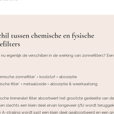
chil tussen chemische en fysische
filters
 nu eigenlijk de verschillen in de werking van zonnefilters? Een
mische zonnefilter' = koolstof = absorptie
ische filter' = metaaloxide = absorptie & weerkaatsing
ische (minerale) filter absorbeert het grootste gedeelte van d
g en slechts een klein deel ervan (ongeveer 5%) wordt teruggek
uv A-straling wordt juist een klein deel geabsorbeerd en een gr