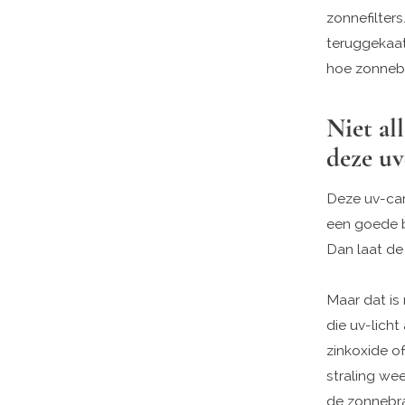
zonnefilters
teruggekaat
hoe zonneb
Niet al
deze u
Deze uv-cam
een goede b
Dan laat de
Maar dat is
die uv-licht
zinkoxide of
straling we
de zonnebr