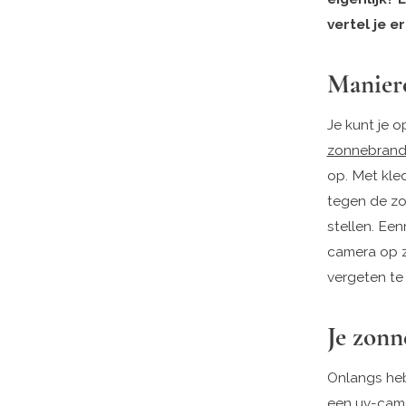
vertel je er
Maniere
Je kunt je 
zonnebran
op. Met kle
tegen de zo
stellen. Een
camera op z
vergeten te 
Je zonn
Onlangs heb
een uv-camer