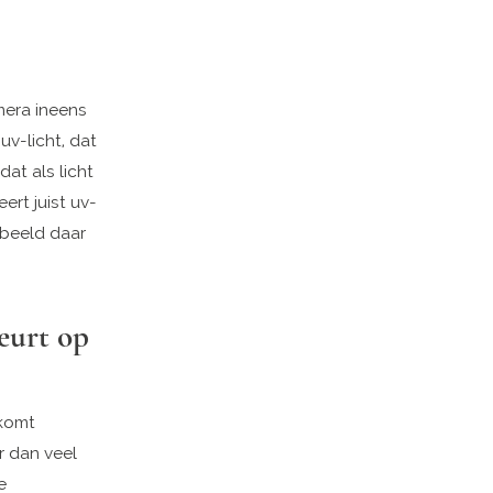
amera ineens
uv-licht, dat
at als licht
rt juist uv-
 beeld daar
eurt op
 komt
 dan veel
e