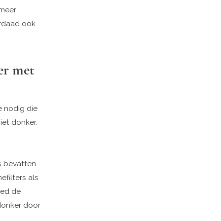
 meer
erdaad ook
er met
 nodig die
iet donker.
s bevatten
filters als
ied de
 donker door