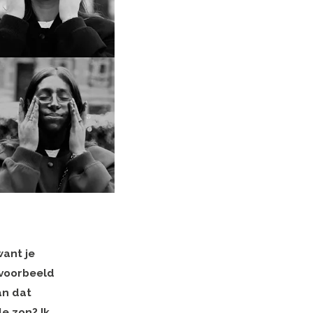
want je
jvoorbeeld
an dat
e zon? Ik