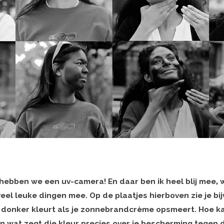
 hebben we een uv-camera! En daar ben ik heel blij mee, 
veel leuke dingen mee. Op de plaatjes hierboven zie je bi
d donker kleurt als je zonnebrandcrème opsmeert. Hoe k
En wat zegt die kleur precies over je bescherming tegen d