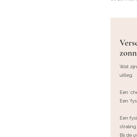
Vers
zonne
Wat zijn
uitleg:
Een 'che
Een 'fys
Een fys
stralin
Bij de 