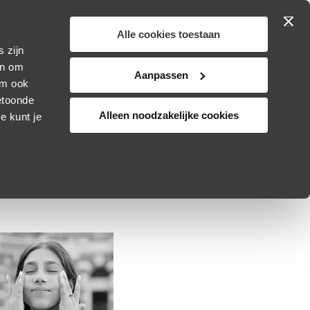
Zoek
Winkelwa
JOUW
n op proef
SKINCARE
Alle cookies toestaan
 zijn
TSKE ULTEE
ADVIES
KLANTENSERVICE
ijn om
Aanpassen
om ook
etoonde
Alleen noodzakelijke cookies
e kunt je
amera