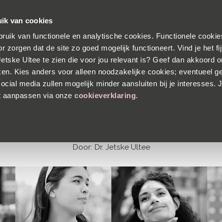
s verzending
Vandaag besteld, maandag in huis
30 dage
ik van cookies
ruik van functionele en analytische cookies. Functionele cookies
ALLE PRODUCTEN
HUIDANALYSE
OVER DR. JE
r zorgen dat de site zo goed mogelijk functioneert. Vind je het f
 Jetske Ultee te zien die voor jou relevant is? Geef dan akkoord 
ken. Kies anders voor alleen noodzakelijke cookies; eventueel g
ocial media zullen mogelijk minder aansluiten bij je interesses. J
ZON
t aanpassen via onze
cookieverklaring
.
is wat we kunnen zien met een uv-c
Door:
Dr. Jetske Ultee