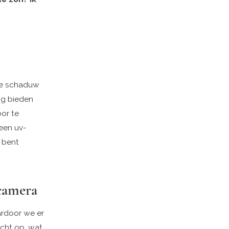
 de schaduw
ng bieden
or te
 een uv-
 bent
camera
ardoor we er
icht op, wat