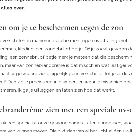
 alles over.
n om je te beschermen tegen de zon
op verschillende manieren beschermen tegen uv-straling: met
dcrèmes
, kleding, een zonnebril of petje. Of je zoekt gewoon
ding, een zonnebril of petje merk je meteen dat die beschermi
n, maar van zonnebrandcrème is dat misschien wat lastiger vo
maal uitgesmeerd zie je eigenlijk geen verschil … Tot je er dus
et! Dan zie je precies waar je smeert en waar je misschien ook
smeren. Ik ga je uitleggen en laten zien hoe dat werkt.
ebrandcrème zien met een speciale uv-
 ik een specialist onze gewone camera laten aanpassen, wa
a van kunnen maken. Die pikt dan van al het licht alléén uv-l