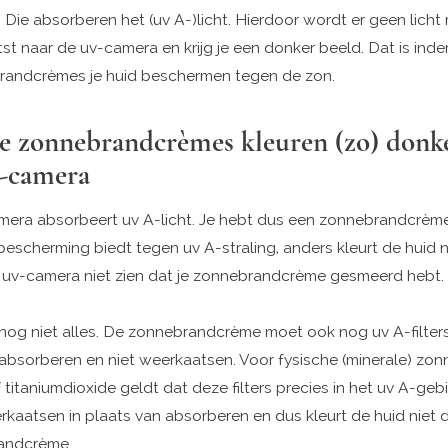
. Die absorberen het (uv A-)licht. Hierdoor wordt er geen licht
st naar de uv-camera en krijg je een donker beeld. Dat is ind
randcrèmes je huid beschermen tegen de zon.
le zonnebrandcrèmes kleuren (zo) donk
v-camera
era absorbeert uv A-licht. Je hebt dus een zonnebrandcrème
escherming biedt tegen uv A-straling, anders kleurt de huid n
 uv-camera niet zien dat je zonnebrandcrème gesmeerd hebt.
 nog niet alles. De zonnebrandcrème moet ook nog uv A-filter
 absorberen en niet weerkaatsen. Voor fysische (minerale) zonne
 titaniumdioxide geldt dat deze filters precies in het uv A-geb
erkaatsen in plaats van absorberen en dus kleurt de huid niet
andcrème.