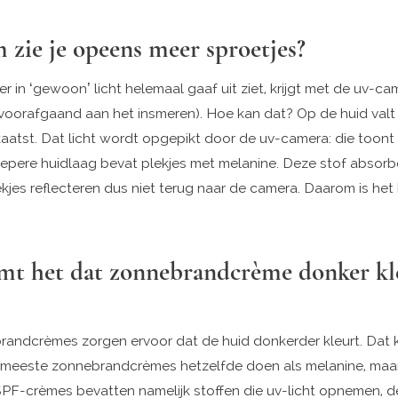
zie je opeens meer sproetjes?
er in ‘gewoon’ licht helemaal gaaf uit ziet, krijgt met de uv-c
(voorafgaand aan het insmeren). Hoe kan dat? Op de huid valt 
aatst. Dat licht wordt opgepikt door de uv-camera: die toont d
iepere huidlaag bevat plekjes met melanine. Deze stof absorbee
lekjes reflecteren dus niet terug naar de camera. Daarom is het
mt het dat zonnebrandcrème donker kl
andcrèmes zorgen ervoor dat de huid donkerder kleurt. Dat
meeste zonnebrandcrèmes hetzelfde doen als melanine, maar
 SPF-crèmes bevatten namelijk stoffen die uv-licht opnemen, d