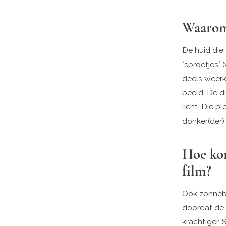
Waarom 
De huid die 
‘sproetjes’ 
deels weerk
beeld. De d
licht. Die p
donker(der).
Hoe ko
film?
Ook zonnebr
doordat de 
krachtiger.