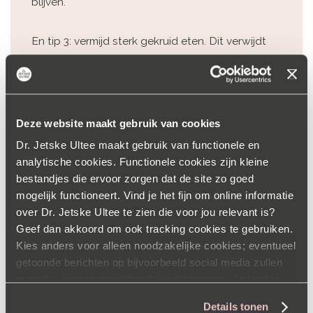
blijven.
En tip 3: vermijd sterk gekruid eten. Dit verwijdt
namelijk de vaatjes en dus de zichtbaarheid van
je couperose. Ook alcohol is geen goed idee bij
couperose.
Deze website maakt gebruik van cookies
Helpen deze tips niet (voldoende)? Lees dan
hier
Dr. Jetske Ultee maakt gebruik van functionele en
meer over mijn laserbehandelingen.
analytische cookies. Functionele cookies zijn kleine
bestandjes die ervoor zorgen dat de site zo goed
mogelijk functioneert. Vind je het fijn om online informatie
over Dr. Jetske Ultee te zien die voor jou relevant is?
Geef dan akkoord om ook tracking cookies te gebruiken.
Crèmes die couperose verwijderen?
Kies anders voor alleen noodzakelijke cookies; eventueel
Helaas …
getoonde berichten op bijvoorbeeld social media zullen
mogelijk minder aansluiten bij je interesses. Je kunt je
voorkeuren op elk moment aanpassen via onze
Nou vraag je je misschien af: is er niet gewoon een crème
Details tonen
cookieverklaring
.