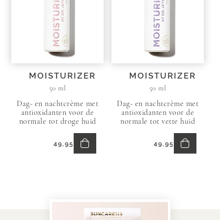
MOISTURIZER
MOISTURIZER
50 ml
50 ml
Dag- en nachtcrème met
Dag- en nachtcrème met
antioxidanten voor de
antioxidanten voor de
normale tot droge huid
normale tot vette huid
In
In
49,95
49,95
Winkelmand
Winkelma