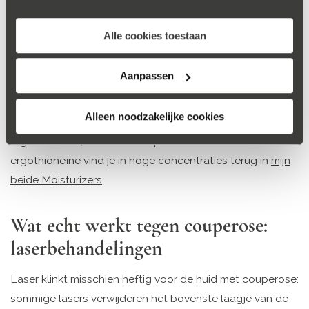
die ik kan smeren tegen couperose? Nee, helaas.
Ondanks verleidelijke reclames: geen enkele crème kan
Alle cookies toestaan
couperose verwijderen.
Aanpassen
Heb je couperose én is je huid door irritatie extra rood?
Dan is een crème met kalmerende ingrediënten wel een
Alleen noodzakelijke cookies
goed idee. Zoals niacinamide, zoethoutwortelextract,
ergothioneïne, allantoïne en panthenol. Niacinamide en
ergothioneïne vind je in hoge concentraties terug in
mijn
beide Moisturizers
.
Wat echt werkt tegen couperose:
laserbehandelingen
Laser klinkt misschien heftig voor de huid met couperose:
sommige lasers verwijderen het bovenste laagje van de