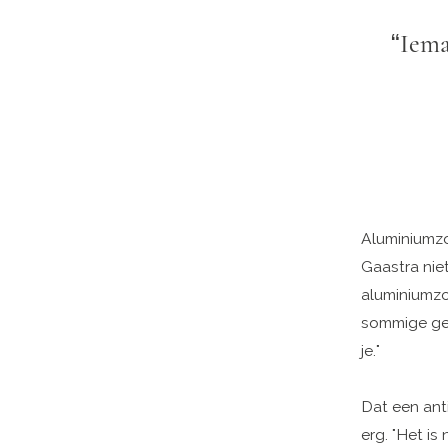
“Iema
Aluminiumzo
Gaastra niet
aluminiumzo
sommige geva
je."
Dat een ant
erg. "Het i