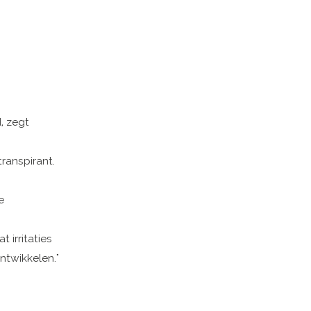
, zegt
ranspirant.
e
 irritaties
ntwikkelen."