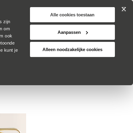
Zoek
Winkelwa
JOUW
 op proef
SKINCARE
Alle cookies toestaan
 zijn
TSKE ULTEE
ADVIES
KLANTENSERVICE
ijn om
Aanpassen
om ook
etoonde
Alleen noodzakelijke cookies
e kunt je
het best