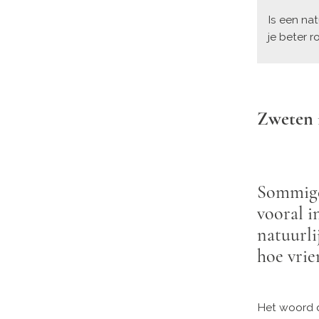
Is een nat
je beter r
Zweten i
Sommige 
vooral i
natuurli
hoe vrie
Het woord d