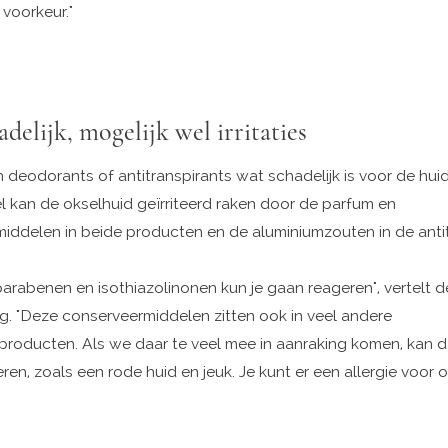
 voorkeur."
adelijk, mogelijk wel irritaties
 in deodorants of antitranspirants wat schadelijk is voor de huid
l kan de okselhuid geïrriteerd raken door de parfum en
iddelen in beide producten en de aluminiumzouten in de antit
parabenen en isothiazolinonen kun je gaan reageren", vertelt d
. "Deze conserveermiddelen zitten ook in veel andere
roducten. Als we daar te veel mee in aanraking komen, kan dat
en, zoals een rode huid en jeuk. Je kunt er een allergie voor o