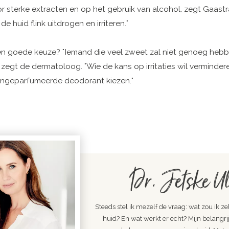
oor sterke extracten en op het gebruik van alcohol, zegt Gaastr
de huid flink uitdrogen en irriteren."
en goede keuze? "Iemand die veel zweet zal niet genoeg heb
zegt de dermatoloog. "Wie de kans op irritaties wil verminder
ngeparfumeerde deodorant kiezen."
Dr. Jetske Ul
Steeds stel ik mezelf de vraag: wat zou ik ze
huid? En wat werkt er echt? Mijn belangrijk