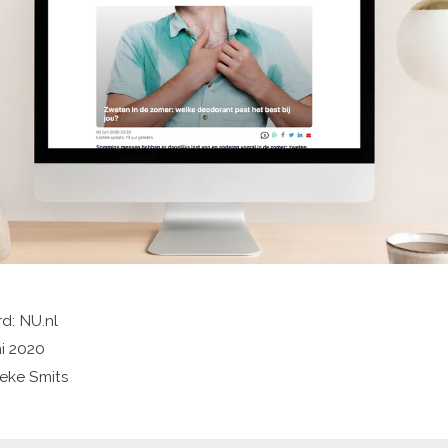
d: NU.nl
ni 2020
eke Smits