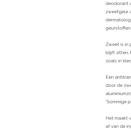
deodorant v
zweetgeur v
dermatologie
geurstoffen.
Zweet is in
blijft zitte
zoals in kled
Een antitra
door de zwe
aluminiumzou
"Sommige pr
Het maakt vo
af van de in