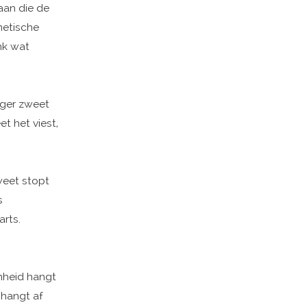
aan die de
metische
ink wat
nger zweet
t het viest,
weet stopt
s
arts.
amheid hangt
y hangt af