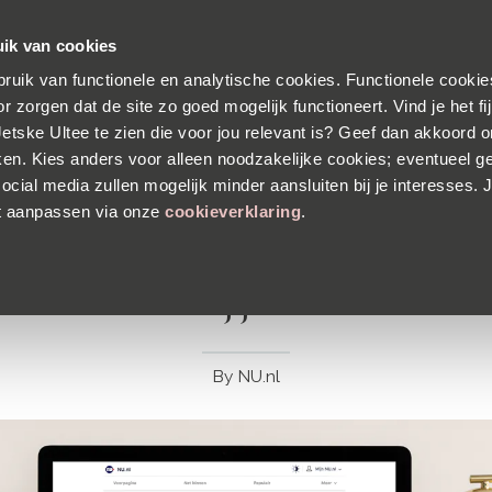
s verzending
Voor 23:30 besteld, morgen in huis
30 dagen
ik van cookies
ruik van functionele en analytische cookies. Functionele cookies
ALLE PRODUCTEN
HUIDANALYSE
OVER DR. JE
r zorgen dat de site zo goed mogelijk functioneert. Vind je het f
 Jetske Ultee te zien die voor jou relevant is? Geef dan akkoord 
ken. Kies anders voor alleen noodzakelijke cookies; eventueel g
ocial media zullen mogelijk minder aansluiten bij je interesses. J
NU.NL | 3 JUN 2026
t aanpassen via onze
cookieverklaring
.
in de zomer: welke deodorant past 
bij jou?
By
NU.nl