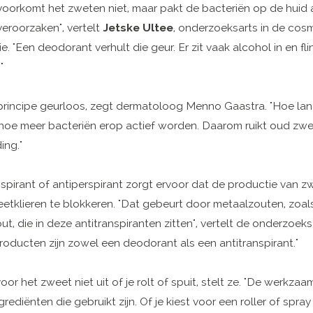
oorkomt het zweten niet, maar pakt de bacteriën op de huid 
eroorzaken", vertelt
Jetske Ultee
, onderzoeksarts in de cos
. "Een deodorant verhult die geur. Er zit vaak alcohol in en fl
"
 principe geurloos, zegt dermatoloog Menno Gaastra. "Hoe la
n, hoe meer bacteriën erop actief worden. Daarom ruikt oud zwee
ing."
nspirant of antiperspirant zorgt ervoor dat de productie van z
etklieren te blokkeren. "Dat gebeurt door metaalzouten, zoal
t, die in deze antitranspiranten zitten", vertelt de onderzoeks
oducten zijn zowel een deodorant als een antitranspirant."
or het zweet niet uit of je rolt of spuit, stelt ze. "De werkza
grediënten die gebruikt zijn. Of je kiest voor een roller of spra