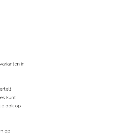
varianten in
ertelt
ies kunt
 je ook op
en op