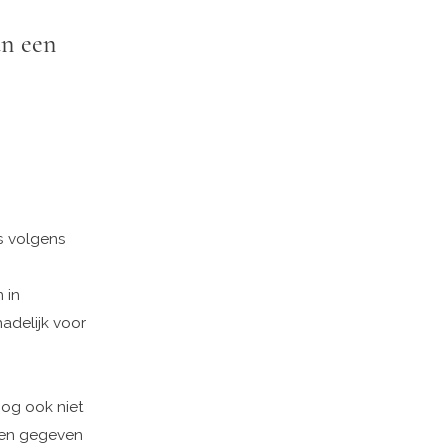
an een
s volgens
 in
adelijk voor
oog ook niet
 een gegeven