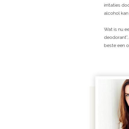
irritaties d
alcohol kan 
Wat is nu e
deodorant", 
beste een o