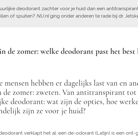
uurlijke deodorant zachter voor je huid dan een antitranspiran
ollen of spuiten?
NU.nl
ging onder anderen te rade bij dr. Jetsk
n de zomer: welke deodorant past het best b
mensen hebben er dagelijks last van en an
n de zomer: zweten. Van antitranspirant tot
jke deodorant: wat zijn de opties, hoe werk
ndelijk zijn ze voor je huid?
eodorant verklapt het al: een de-odorant (Latijn) is een ont-g