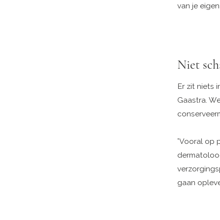
van je eigen
Niet sch
Er zit niets
Gaastra. We
conserveerm
"Vooral op 
dermatoloog
verzorgingsp
gaan oplever