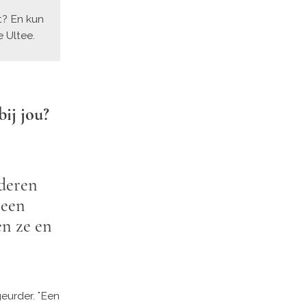
t? En kun
e Ultee.
ij jou?
deren
 een
en ze en
eurder. "Een