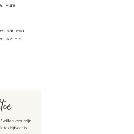
a. "Pure
ben aan een
en, kan het
tee
lf willen voor mijn
ste drijfveer is