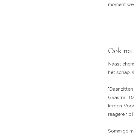
moment weer
Ook nat
Naast chemis
het schap. W
"Daar zitte
Gaastra. "Da
krijgen. Vo
reageren of 
Sommige men