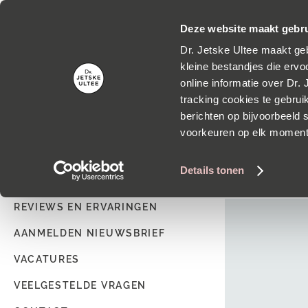
Grati
Deze website maakt gebru
Dr. Jetske Ultee maakt geb
kleine bestandjes die ervoo
online informatie over Dr.
tracking cookies te gebrui
HOME
CORONAMAATREGELEN 
berichten op bijvoorbeeld s
voorkeuren op elk momen
Klantenservice
Details tonen
REVIEWS EN ERVARINGEN
AANMELDEN NIEUWSBRIEF
VACATURES
VEELGESTELDE VRAGEN