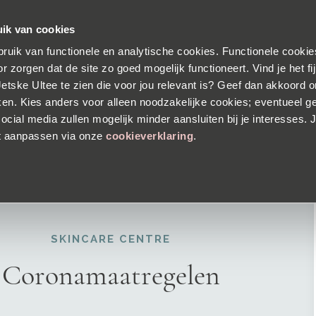
s verzending
Voor 23:30 besteld, morgen in huis
30 dagen
ik van cookies
ruik van functionele en analytische cookies. Functionele cookies
ALLE PRODUCTEN
HUIDANALYSE
OVER DR. JE
r zorgen dat de site zo goed mogelijk functioneert. Vind je het f
 Jetske Ultee te zien die voor jou relevant is? Geef dan akkoord 
ken. Kies anders voor alleen noodzakelijke cookies; eventueel g
| SKINCARE CENTRE
ocial media zullen mogelijk minder aansluiten bij je interesses. J
t aanpassen via onze
cookieverklaring
.
SKINCARE CENTRE
Coronamaatregelen