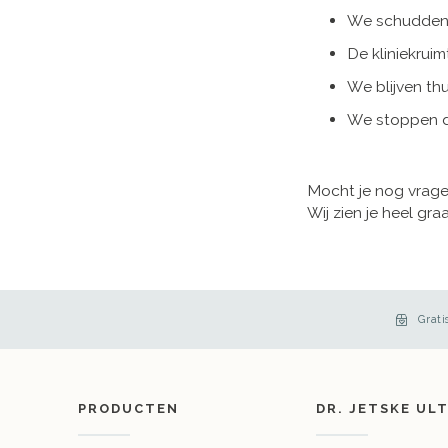
We schudden
De kliniekrui
We blijven t
We stoppen de
Mocht je nog vrage
Wij zien je heel gra
Grati
PRODUCTEN
DR. JETSKE UL