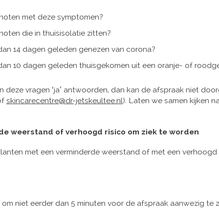
enoten met deze symptomen?
oten die in thuisisolatie zitten?
 dan 14 dagen geleden genezen van corona?
 dan 10 dagen geleden thuisgekomen uit een oranje- of roodg
n deze vragen ‘ja’ antwoorden, dan kan de afspraak niet doo
of
skincarecentre@dr-jetskeultee.nl
). Laten we samen kijken n
rde weerstand of verhoogd risico om ziek te worden
lanten met een verminderde weerstand of met een verhoogd ri
 om niet eerder dan 5 minuten voor de afspraak aanwezig te zi