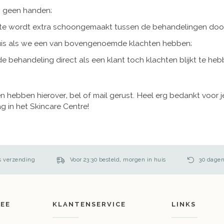
 geen handen;
mte wordt extra schoongemaakt tussen de behandelingen doo
huis als we een van bovengenoemde klachten hebben;
 behandeling direct als een klant toch klachten blijkt te heb
n hebben hierover, bel of mail gerust. Heel erg bedankt voor 
ag in het Skincare Centre!
s verzending
Voor 23:30 besteld, morgen in huis
30 dagen
TEE
KLANTENSERVICE
LINKS