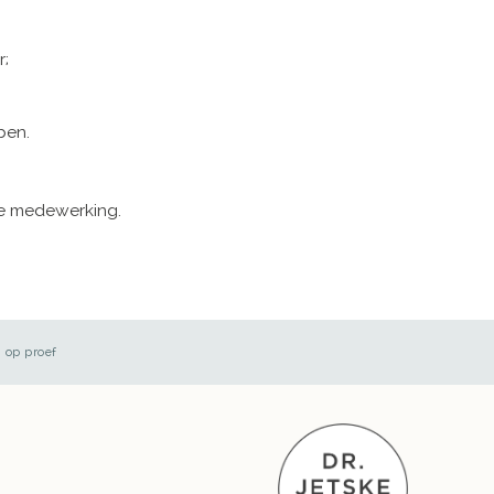
r;
ben.
je medewerking.
 op proef