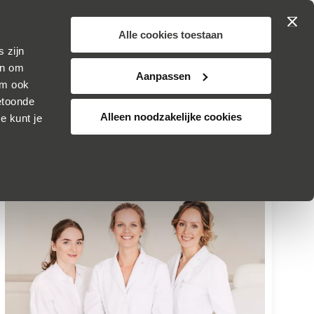
Zoek
Winkelwa
JOUW
 op proef
SKINCARE
Alle cookies toestaan
 zijn
TSKE ULTEE
ADVIES
KLANTENSERVICE
ijn om
Aanpassen
om ook
etoonde
Alleen noodzakelijke cookies
e kunt je